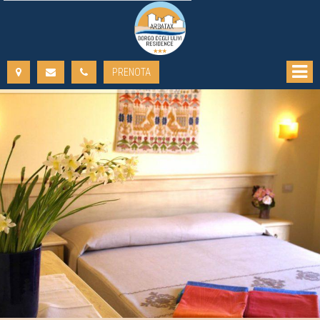
PRENOTA
DAL:
AL:
ADULTI:
BAMBINI:
VERIFICA DISPONIBILITÀ
RICHIEDI PREVENTIVO